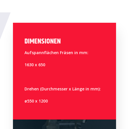
DIMENSIONEN
Aufspannflächen Fräsen in mm:
1630 x 650
Drehen (Durchmesser x Länge in mm):
ø550 x 1200